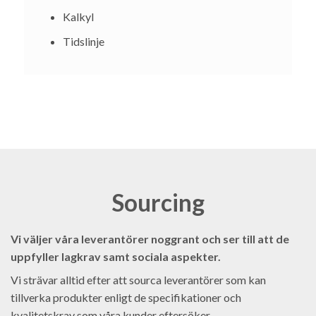
Kalkyl
Tidslinje
Sourcing
Vi
v
ä
l
jer
v
å
ra
lever
ant
ö
rer
n
og
gr
ant
o
ch
ser till
att
de
u
pp
fy
ller
lag
k
rav samt
social
a
as
pe
k
ter
.
Vi strävar alltid efter att sourca leverantörer som kan
tillverka produkter enligt de specifikationer och
kvalitetskrav som våra kunder eftersöker.