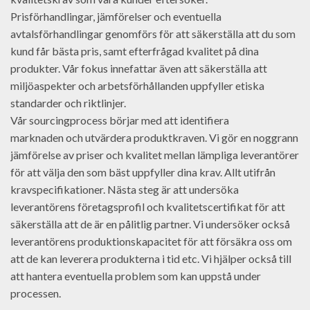
Prisförhandlingar, jämförelser och eventuella
avtalsförhandlingar genomförs för att säkerställa att du som
kund får bästa pris, samt efterfrågad kvalitet på dina
produkter. Vår fokus innefattar även att säkerställa att
miljöaspekter och arbetsförhållanden uppfyller etiska
standarder och riktlinjer.
V
å
r
sourcing
process
b
ör
jar
med
att
identifier
a
marknaden
o
ch
ut
v
ä
r
der
a
produ
kt
k
raven
.
Vi
g
ör
en
n
og
gr
ann
j
ä
m
f
ö
rel
se
av
pr
iser
o
ch
k
val
it
et
mell
an
l
ä
m
pl
iga
lever
ant
ö
rer
f
ör
att
v
ä
l
ja
den
som
b
ä
st
u
pp
fy
ller
dina
k
rav
.
Allt utifrån
k
rav
spec
if
ik
ation
er.
N
ä
sta
st
eg
ä
r
att
unders
ö
ka
lever
ant
ö
ren
s
f
ö
ret
ags
prof
il
o
ch
k
val
it
ets
cert
if
ik
at
f
ör
att
s
ä
ker
st
ä
lla
att
de
ä
r
en
p
å
lit
lig
partner
.
Vi
unders
ö
ker
o
cks
å
lever
ant
ö
ren
s
produ
kt
ions
k
ap
ac
it
et
f
ör
att
f
ö
rs
ä
k
ra
o
ss
om
att
de
kan
le
vere
ra
produ
k
tern
a
i
tid etc.
Vi hjälper också till
att hantera eventuella problem som kan uppstå under
processen.