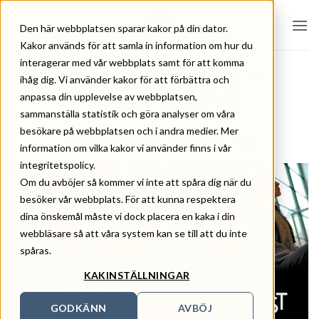
Skip
to
Den här webbplatsen sparar kakor på din dator.
content
Kakor används för att samla in information om hur du
interagerar med vår webbplats samt för att komma
DESIGN
,
FÖRETAGANDE
,
HÅLLBARHET
,
NYHETER
,
ihåg dig. Vi använder kakor för att förbättra och
SAMARBETSPARTNERS
,
WORKSHOP
anpassa din upplevelse av webbplatsen,
NEST Bootcamp 2025
sammanställa statistik och göra analyser om våra
besökare på webbplatsen och i andra medier. Mer
POSTED ON
2 JANUARI, 2025
BY
ERIKA LEVIN
information om vilka kakor vi använder finns i vår
integritetspolicy.
Om du avböjer så kommer vi inte att spåra dig när du
02
jan
besöker vår webbplats. För att kunna respektera
dina önskemål måste vi dock placera en kaka i din
webbläsare så att våra system kan se till att du inte
spåras.
KAKINSTÄLLNINGAR
GODKÄNN
AVBÖJ