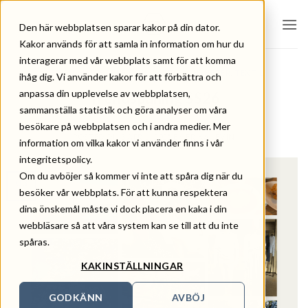
Skip
to
Den här webbplatsen sparar kakor på din dator.
content
Kakor används för att samla in information om hur du
interagerar med vår webbplats samt för att komma
DESIGN
,
HÅLLBARHET
,
INNOVATION
,
NYHETER
,
TEXTIL
ihåg dig. Vi använder kakor för att förbättra och
PRODUKTION
,
WORKSHOP
anpassa din upplevelse av webbplatsen,
Trendspaning SS26
sammanställa statistik och göra analyser om våra
besökare på webbplatsen och i andra medier. Mer
POSTED ON
3 APRIL, 2025
BY
ERIKA LEVIN
information om vilka kakor vi använder finns i vår
integritetspolicy.
Om du avböjer så kommer vi inte att spåra dig när du
03
besöker vår webbplats. För att kunna respektera
apr
dina önskemål måste vi dock placera en kaka i din
webbläsare så att våra system kan se till att du inte
spåras.
KAKINSTÄLLNINGAR
GODKÄNN
AVBÖJ