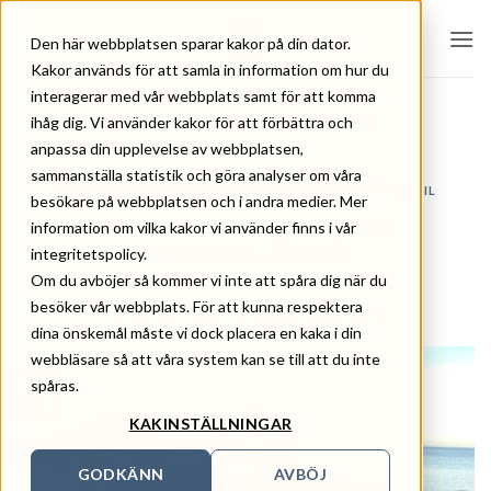
Skip
to
Den här webbplatsen sparar kakor på din dator.
content
Kakor används för att samla in information om hur du
interagerar med vår webbplats samt för att komma
CATEGORY ARCHIVES:
BARN
ihåg dig. Vi använder kakor för att förbättra och
anpassa din upplevelse av webbplatsen,
sammanställa statistik och göra analyser om våra
BARN
,
DESIGN
,
HÅLLBARHET
,
INNOVATION
,
MÖNSTERKONSTRUKTION
,
NYHETER
,
PERSONLIGT
,
TEXTIL
besökare på webbplatsen och i andra medier. Mer
PRODUKTION
Nytt innovationsuppdrag inom
information om vilka kakor vi använder finns i vår
barnkläder – OICAN
integritetspolicy.
Om du avböjer så kommer vi inte att spåra dig när du
besöker vår webbplats. För att kunna respektera
POSTED ON
3 FEBRUARI, 2022
BY
ERIKA LEVIN
dina önskemål måste vi dock placera en kaka i din
webbläsare så att våra system kan se till att du inte
spåras.
03
feb
KAKINSTÄLLNINGAR
GODKÄNN
AVBÖJ