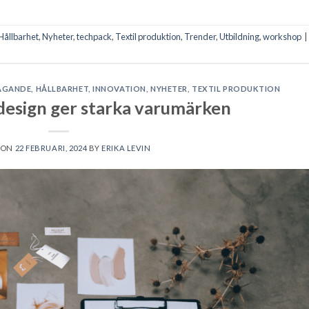
Hållbarhet
,
Nyheter
,
techpack
,
Textil produktion
,
Trender
,
Utbildning
,
workshop
|
AGANDE
,
HÅLLBARHET
,
INNOVATION
,
NYHETER
,
TEXTIL PRODUKTION
design ger starka varumärken
 ON
22 FEBRUARI, 2024
BY
ERIKA LEVIN