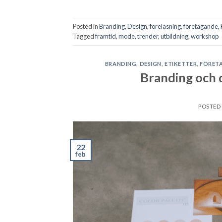
Posted in
Branding
,
Design
,
föreläsning
,
företagande
,
Tagged
framtid
,
mode
,
trender
,
utbildning
,
workshop
BRANDING
,
DESIGN
,
ETIKETTER
,
FÖRET
Branding och 
POSTED
22
feb