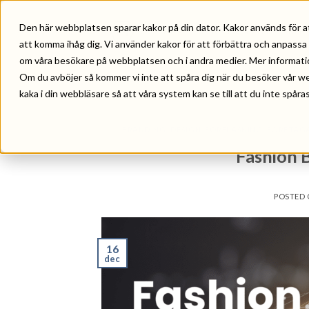
Skip
to
Den här webbplatsen sparar kakor på din dator. Kakor används för a
HEM
VÅRA TJÄNSTER
REF
content
att komma ihåg dig. Vi använder kakor för att förbättra och anpassa
om våra besökare på webbplatsen och i andra medier. Mer information 
Om du avböjer så kommer vi inte att spåra dig när du besöker vår w
kaka i din webbläsare så att våra system kan se till att du inte spåras
BRANDING
,
DESIGN
,
FÖRELÄSNING
,
FÖRETAG
Fashion 
POSTED
16
dec