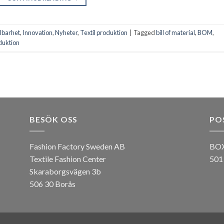
lbarhet
,
Innovation
,
Nyheter
,
Textil produktion
|
Tagged
bill of material
,
BOM
,
oduktion
BESÖK OSS
PO
Fashion Factory Sweden AB
BOX
Textile Fashion Center
501
Skaraborgsvägen 3b
506 30 Borås