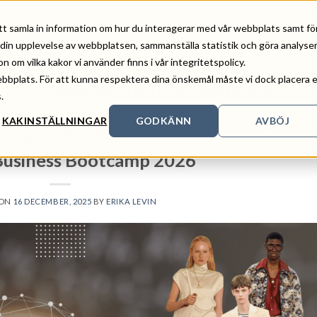
tt samla in information om hur du interagerar med vår webbplats samt fö
ERENSER
OM OSS
KONTAKT
NYHETER
UTBILDNING
 din upplevelse av webbplatsen, sammanställa statistik och göra analyse
om vilka kakor vi använder finns i vår integritetspolicy.
ebbplats. För att kunna respektera dina önskemål måste vi dock placera 
CATEGORY ARCHIVES:
BRANDING
.
KAKINSTÄLLNINGAR
GODKÄNN
AVBÖJ
ANDE
,
HÅLLBARHET
,
NYHETER
,
TECHPACK
,
TEXTIL PRODUKTION
,
TRENDER
,
UTBILDNING
,
WORKSHOP
Business Bootcamp 2026
 ON
16 DECEMBER, 2025
BY
ERIKA LEVIN