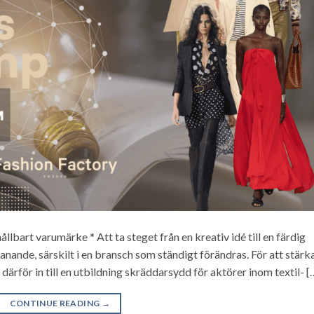
hållbart varumärke * Att ta steget från en kreativ idé till en färdig
ande, särskilt i en bransch som ständigt förändras. För att stärk
 därför in till en utbildning skräddarsydd för aktörer inom textil- [
CONTINUE READING
→