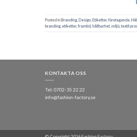
Posted in
Branding
,
Design
,
Etiketter
,
företagande
,
Hål
branding
,
etiketter
,
framtid
,
hållbarhet
,
miljö
,
textil pr
KONTAKTA OSS
Tel: 0702-35 22 22
info@fashion-factory.se
© Copyright 2026 Fashion Factory