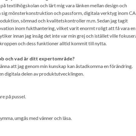
 på textilhögskolan och lärt mig vara länken mellan design och
a sig mönsterkonstruktion och passform, digitala verktyg inom C
oduktion, sömnad och kvalitetskontroller m.m. Sedan jag tagit
ation inom fukthantering, vilket varit enormt roligt att få vara en
tiker innan jag insåg det inte var min grej och istället ville fokuser
kroppen och dess funktioner alltid kommit till nytta.
obb och vad är ditt expertområde?
 känna att jag genom min kunskap kan åstadkomma en förändring.
en digitala delen av produktutvecklingen.
are på pussel.
 gymma, umgås med vänner och läsa.