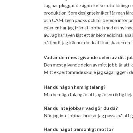
Jag har pluggat designtekniker utbildningen
produktion. Som designtekniker får man lär
och CAM, tech packs och förbereda inför pr
examen har jag främst jobbat med en ny innov
av. Jag har även läst ett år biomedicinsk analy
på textil, jag känner dock att kunskapen om 
Vad är den mest givande delen av ditt j
Den mest givande delen av mitt jobb är att
Mitt expertområde skulle jag säga ligger i d
Har du någon hemlig talang?
Min hemliga talang är att jag är en riktig hej
När du inte jobbar, vad gör du då?
När jag inte jobbar brukar jag passa på att
Har du något personligt motto?