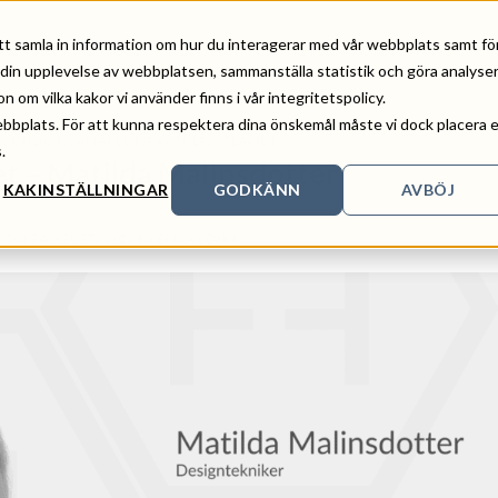
tt samla in information om hur du interagerar med vår webbplats samt fö
ERENSER
OM OSS
KONTAKT
NYHETER
UTBILDNING
 din upplevelse av webbplatsen, sammanställa statistik och göra analyse
om vilka kakor vi använder finns i vår integritetspolicy.
ebbplats. För att kunna respektera dina önskemål måste vi dock placera 
RSONLIGT
,
SAMARBETSPARTNERS
,
TEAMET
.
 – Matilda Malinsdotter
KAKINSTÄLLNINGAR
GODKÄNN
AVBÖJ
D ON
2 AUGUSTI, 2023
BY
ERIKA LEVIN