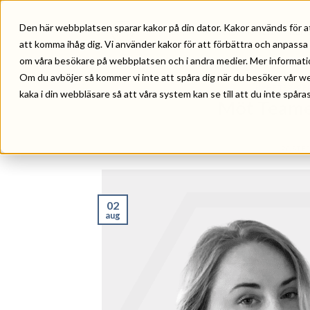
Skip
to
Den här webbplatsen sparar kakor på din dator. Kakor används för a
HEM
VÅRA TJÄNSTER
REF
content
att komma ihåg dig. Vi använder kakor för att förbättra och anpassa
om våra besökare på webbplatsen och i andra medier. Mer information 
Om du avböjer så kommer vi inte att spåra dig när du besöker vår w
NYHETER
,
PE
kaka i din webbläsare så att våra system kan se till att du inte spåras
Möt Teamet
POSTE
02
aug