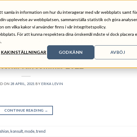
tt samla in information om hur du interagerar med vår webbplats samt fö
ERENSER
OM OSS
KONTAKT
NYHETER
UTBILDNING
 din upplevelse av webbplatsen, sammanställa statistik och göra analyse
om vilka kakor vi använder finns i vår integritetspolicy.
ebbplats. För att kunna respektera dina önskemål måste vi dock placera 
TAG ARCHIVES:
FÄRGER
.
KAKINSTÄLLNINGAR
GODKÄNN
AVBÖJ
NYHETER
,
TRENDER
terial vår/sommar 2022
ED ON
28 APRIL, 2021
BY
ERIKA LEVIN
CONTINUE READING
→
shion
,
konsult
,
mode
,
trend