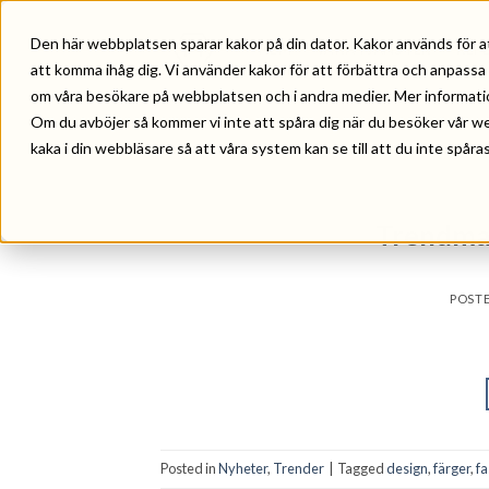
Skip
to
Den här webbplatsen sparar kakor på din dator. Kakor används för a
HEM
VÅRA TJÄNSTER
REF
content
att komma ihåg dig. Vi använder kakor för att förbättra och anpassa
om våra besökare på webbplatsen och i andra medier. Mer information 
Om du avböjer så kommer vi inte att spåra dig när du besöker vår w
kaka i din webbläsare så att våra system kan se till att du inte spåras
Trendma
POST
Posted in
Nyheter
,
Trender
|
Tagged
design
,
färger
,
fa