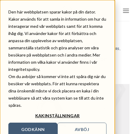
Skip
to
Den här webbplatsen sparar kakor på din dator.
content
Kakor används för att samla in information om hur du
interagerar med vår webbplats samt för att komma
TAG ARCHIVES:
DESIGN
ihåg dig. Vi använder kakor för att förbättra och
anpassa din upplevelse av webbplatsen,
sammanställa statistik och göra analyser om våra
HÅLLBARHET
,
NYHETER
,
PERSONLIGT
,
SAMARBETSPARTNERS
,
TEAMET
besökare på webbplatsen och i andra medier. Mer
Möt teamet – Jennifer Dutton
information om vilka kakor vi använder finns i vår
integritetspolicy.
POSTED ON
18 MAJ, 2022
BY
ERIKA LEVIN
Om du avböjer så kommer vi inte att spåra dig när du
besöker vår webbplats. För att kunna respektera
dina önskemål måste vi dock placera en kaka i din
18
webbläsare så att våra system kan se till att du inte
maj
spåras.
KAKINSTÄLLNINGAR
GODKÄNN
AVBÖJ