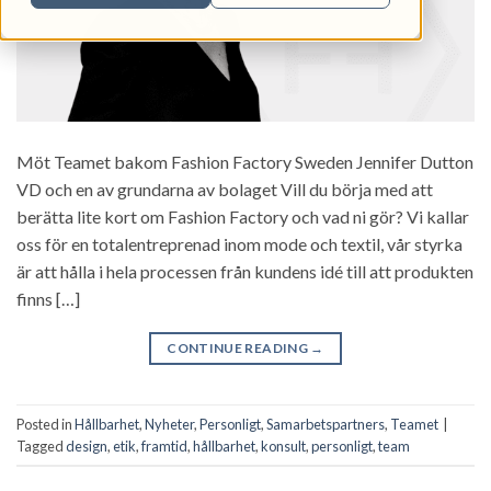
Möt Teamet bakom Fashion Factory Sweden Jennifer Dutton
VD och en av grundarna av bolaget Vill du börja med att
berätta lite kort om Fashion Factory och vad ni gör? Vi kallar
oss för en totalentreprenad inom mode och textil, vår styrka
är att hålla i hela processen från kundens idé till att produkten
finns […]
CONTINUE READING
→
Posted in
Hållbarhet
,
Nyheter
,
Personligt
,
Samarbetspartners
,
Teamet
|
Tagged
design
,
etik
,
framtid
,
hållbarhet
,
konsult
,
personligt
,
team